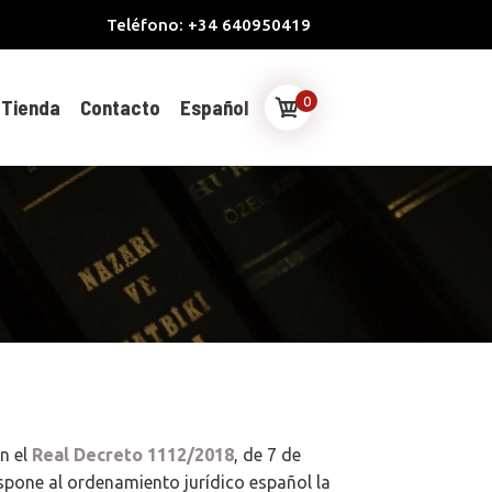
Teléfono: +34 640950419
0
Tienda
Contacto
Español
n el
Real Decreto 1112/2018
, de 7 de
aspone al ordenamiento jurídico español la